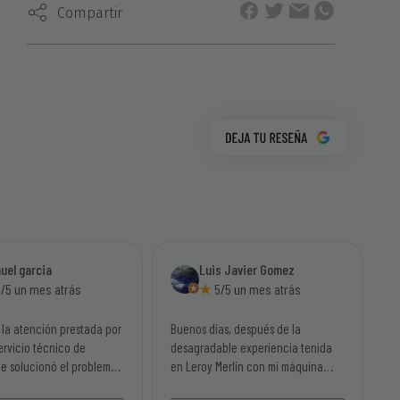
Compartir
uel garcia
Luis Javier Gomez
/5 un mes atrás
5/5 un mes atrás
 la atención prestada por
Buenos días, después de la
ervicio técnico de
desagradable experiencia tenida
Me solucionó el problema
en Leroy Merlín con mi máquina
quina rapidamente y la
desbrozadora Garland y una vez la