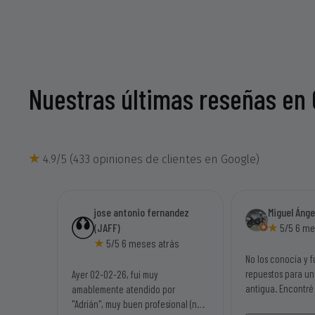
Nuestras últimas reseñas en
4.9/5 (433 opiniones de clientes en Google)
jose antonio fernandez
Miguel Áng
(JAFF)
5/5 6 me
5/5 6 meses atrás
No los conocía y f
repuestos para u
Ayer 02-02-26, fui muy
antigua. Encontré
amablemente atendido por
necesitaba. Ademá
"Adrián", muy buen profesional (no