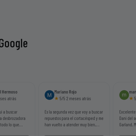
 Google
el Hermoso
Mariano Rojo
man
ses atrás
5/5 2 meses atrás
5
ui a buscar
Es la segunda vez que voy a buscar
Excelente
na desbrozadora
repuestos para el cortacésped y me
Dani del s
 todo lo que
han vuelto a atender muy bien,
Garland. 
s, al tener tienda
rápido y con una sonrisa por parte
con mi má