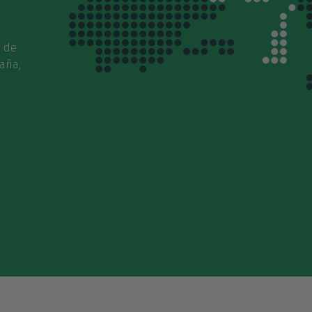
s de
paña,