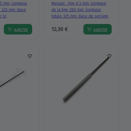
 5 mm, longueur
Mesure : tige ø 5 mm, longueur
ge 325 mm. Base
de la tige 280 mm, longueur
r le
totale 325 mm. Base de serrage
 thr. système
nervurée, f thr. système
12,30 €
thr. Ø Ø interne 5
d’implantation (thr. Ø Ø interne 5
AJOUTER
AJOUTER
mm). Pour : Goodyear.