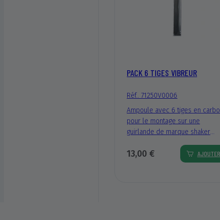
PACK 6 TIGES VIBREUR
Réf.. 71250V0006
Ampoule avec 6 tiges en carb
pour le montage sur une
guirlande de marque shaker
peigne. Taille de la tige : 5 mm
13,00 €
ø et 34 cm de longueur.
AJOUTE