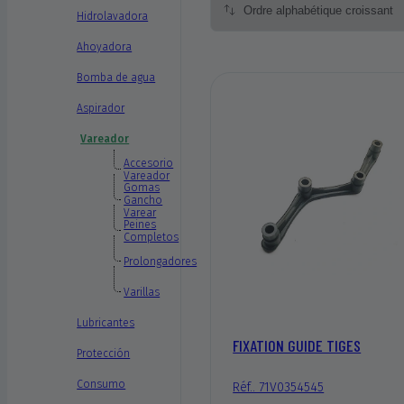
Hidrolavadora
Ahoyadora
Bomba de agua
Aspirador
Vareador
Accesorio
Vareador
Gomas
Gancho
Varear
Peines
Completos
Prolongadores
Varillas
Lubricantes
FIXATION GUIDE TIGES
Protección
Consumo
Réf.. 71V0354545