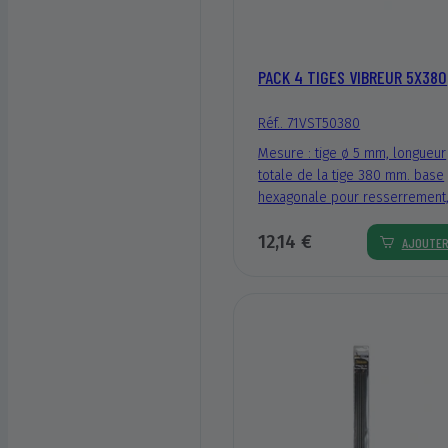
PACK 4 TIGES VIBREUR 5X380
Réf.. 71VST50380
Mesure : tige ø 5 mm, longueur
totale de la tige 380 mm. base
hexagonale pour resserrement
m thr. Système d’attache (exte
12,14 €
Ø 12 mm) pour : Stihl.
AJOUTE