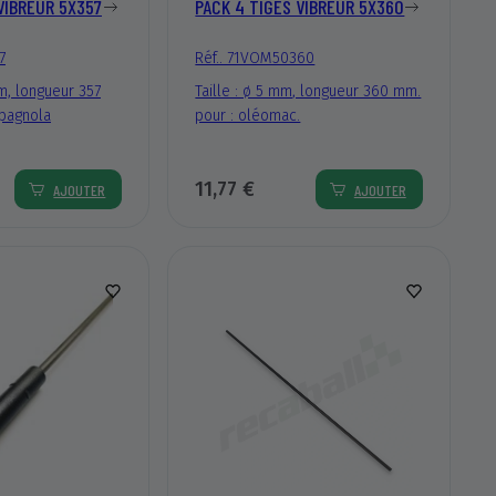
VIBREUR 5X357
PACK 4 TIGES VIBREUR 5X360
7
Réf.. 71VOM50360
m, longueur 357
Taille : ø 5 mm, longueur 360 mm.
pagnola
pour : oléomac.
11,77 €
AJOUTER
AJOUTER