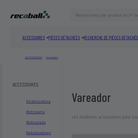
ACCESSOIRES
PIÈCES DÉTACHÉES
RECHERCHE DE PIÈCES DÉTACHÉ
CORRESPONDANCES MISES EN AVANT
ACCESSOIRES
Vareador
VOIR TOUT
Total:
0
produits
ACCESSOIRES
Vareador
Desbrozadora
Motosierra
Les meilleurs accessoires pour vous
Motoazada
Nebulizadores