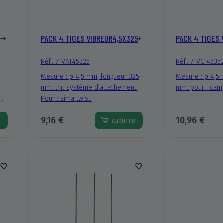
PACK 4 TIGES VIBREUR4,5X325
PACK 4 TIGES 
Réf.. 71VAT45325
Réf.. 71VCI4535
Mesure : ø 4,5 mm, longueur 325
Mesure : ø 4,5
mm. thr. système d’attachement.
mm. pour : cam
,
Pour : aima twist.
rne
9,16 €
10,96 €
R
AJOUTER