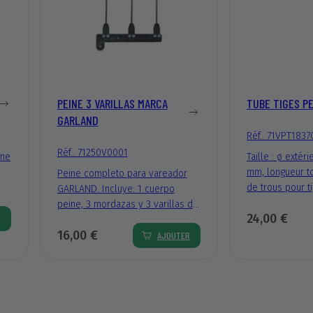
PEINE 3 VARILLAS MARCA
TUBE TIGES P
GARLAND
Réf.. 71VPT1837
Réf.. 71250V0001
one
Taille : ø extér
mm, longueur t
Peine completo para vareador
de trous pour t
GARLAND. Incluye: 1 cuerpo
 en
pour support à 8
peine, 3 mordazas y 3 varillas de
24,00 €
tube Pellenc.
R
carbono.
16,00 €
AJOUTER