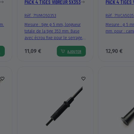
PACK 4 TIGES VIBREUR 5X353
PACK 4 TIGES 
Réf.. 71VMO50353
Réf.. 71VCA5035
mm.
Mesure : tige ø 5 mm, longueur
Mesure : ø 5 m
totale de la tige 353 mm. Base
mm. pour : cam
avec écrou fixe pour le serrage,
le troisième système d’attache
11,09 €
12,90 €
(externe Thr. Ø 7 mm). Pour :
R
AJOUTER
Minelli Olivgreen.