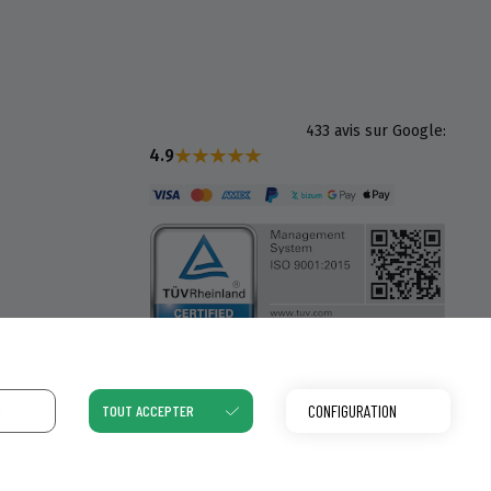
433 avis sur Google:
4.9
CONFIGURATION
R
TOUT ACCEPTER
Politique de Cookies
Politique de Confidentialité
Mentions Légales