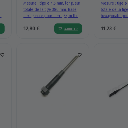
s
Mesure : tige ø 4,5 mm, longueur
Mesure : tige ø
totale de la tige 380 mm. Base
totale de la ti
.
hexagonale pour serrage, m thr.
hexagonale pou
Système de fixation (externe Ø
resserrement, f
12,90 €
11,23 €
12 mm) pour : Stihl SPA130
d’implantation (
R
AJOUTER
mm).