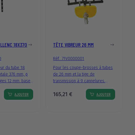
ELLENC 18X370
TÊTE VIBREUR 26 MM
0
Réf.. 71V0000001
ieur du tube 18
Pour les coupe-brosses à tubes
otale 376 mm, ø
de 26 mm et la tige de
iges 12 mm. base
transmission à 9 cannelures.
 tiges. Pour :
L’utilisation recommandée sur les
165,21 €
découpeuses jusqu’à 26 cm³
AJOUTER
AJOUTER
comprend : 6 tiges en carbone.