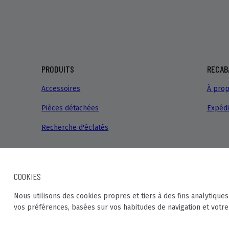
PRODUITS
RECAB
Accessoires
À prop
Pièces détachées
Expédi
Recherche d'éclatés
COOKIES
Nous utilisons des cookies propres et tiers à des fins analytiques
© Recaball 2022
Calle Fragua, 20. Pol. Ind Los Rosales. 28932 
vos préférences, basées sur vos habitudes de navigation et votre 