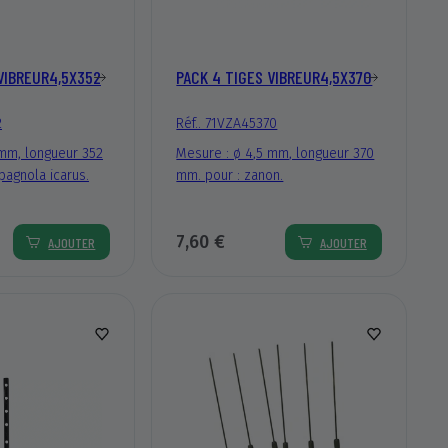
VIBREUR4,5X352
PACK 4 TIGES VIBREUR4,5X370
2
Réf.. 71VZA45370
 mm, longueur 352
Mesure : ø 4,5 mm, longueur 370
pagnola icarus.
mm. pour : zanon.
7,60 €
AJOUTER
AJOUTER