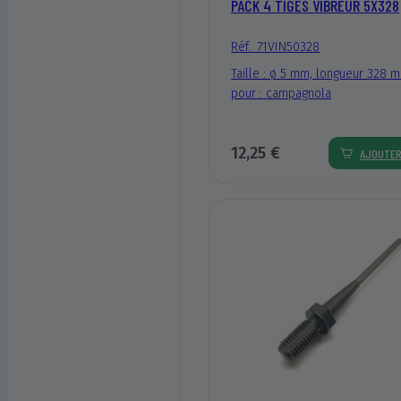
PACK 4 TIGES VIBREUR 5X328
Réf.. 71VIN50328
Taille : ø 5 mm, longueur 328 
pour : campagnola
12,25 €
AJOUTE