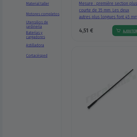
Mesure : première section plu
Material taller
courte de 35 mm. Les deux
Motores completos
autres plus longues font 45 mm
Utensilios de
jardinería
4,51 €
AJOUTE
Baterías y
cargadores
Astilladora
Cortacésped