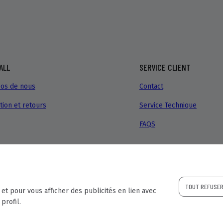
ALL
SERVICE CLIENT
os de nous
Contact
tion et retours
Service Technique
FAQS
TOUT REFUSE
 et pour vous afficher des publicités en lien avec
- Móstoles (Madrid)
profil.