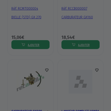
Réf. RCMT000004
Réf. RCCB000007
BIELLE (STD) GX 270
CARBURATEUR GX160
15,06€
18,54€
AJOUTER
AJOUTER