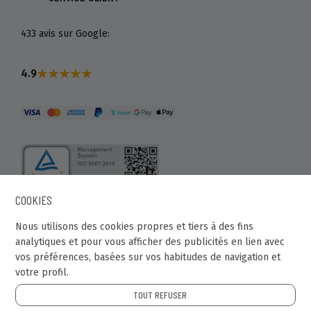
433 avis sur Google:
4.9
COOKIES
Nous utilisons des cookies propres et tiers à des fins
© Recaball 2022
analytiques et pour vous afficher des publicités en lien avec
vos préférences, basées sur vos habitudes de navigation et
Calle Fragua, 20. Pol. Ind Los Rosales. 28932 - Móstoles
votre profil.
(Madrid)
TOUT REFUSER