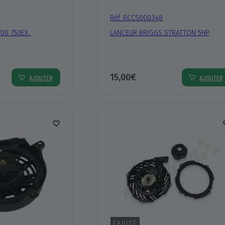
Réf. RCCS000348
0 750EX..
LANCEUR BRIGGS STRATTON 5HP
15,00€
AJOUTER
AJOUTER
ÉPUISÉ