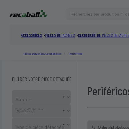
ACCESSOIRES
PIÈCES DÉTACHÉES
RECHERCHE DE PIÈCES DÉTACHÉ
CORRESPONDANCES MISES EN AVANT
Pièces Détachées Compatibles
Periféricos
VOIR TOUT
Total:
0
produits
FILTRER VOTRE PIÈCE DÉTACHÉE
Periférico
Marque
Domaine d'application
Type de pièce détachée