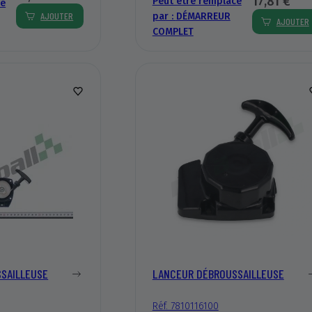
17,81 €
Peut être remplacé
cé
AJOUTER
par :
DÉMARREUR
AJOUTER
COMPLET
SAILLEUSE
LANCEUR DÉBROUSSAILLEUSE
Réf. 7810116100