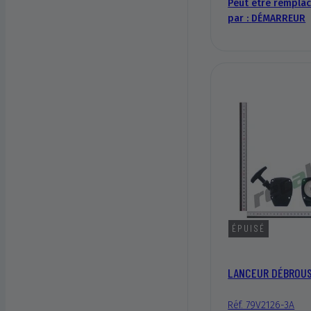
Peut être rempla
par :
DÉMARREUR
ÉPUISÉ
LANCEUR DÉBROUS
Réf. 79V2126-3A