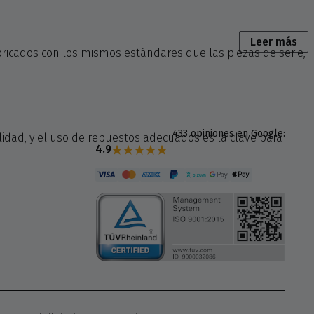
Leer más
bricados con los mismos estándares que las piezas de serie,
433 opiniones en Google:
dad, y el uso de repuestos adecuados es la clave para
4.9