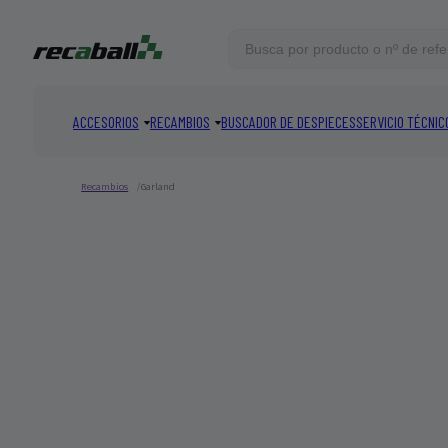
ACCESORIOS
RECAMBIOS
BUSCADOR DE DESPIECES
SERVICIO TÉCNIC
COINCIDENCIAS DESTACADAS
Recambios
Garland
VER TODOS
Total:
0
productos