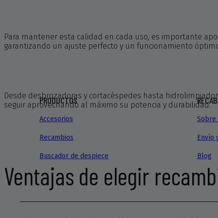
Para mantener esta calidad en cada uso, es importante apos
garantizando un ajuste perfecto y un funcionamiento óptimo
Desde desbrozadoras y cortacéspedes hasta hidrolimpiadora
PRODUCTOS
RECAB
seguir aprovechando al máximo su potencia y durabilidad.
Accesorios
Sobre 
Recambios
Envío 
Buscador de despiece
Blog
Ventajas de elegir recamb