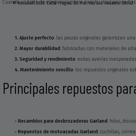
Cuando se trata de elegir recambios para tu maquinaria Garl
© Recaball 2022.
Calle Fragua, 20. Pol. Ind Los Rosales.
28932 -
1. Ajuste perfecto
: las piezas originales garantizan un
2. Mayor durabilidad
: fabricadas con materiales de alta
3. Seguridad y rendimiento
: evitas averías inesperada
4. Mantenimiento sencillo
: los repuestos originales es
Principales repuestos pa
- Recambios para desbrozadoras Garland
: hilos, disco
- Repuestos de motoazadas Garland
: cuchillas, corre