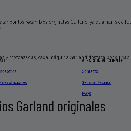
tar por los recambios originales Garland, ya que han sido fa
.
s y motoazadas, cada máquina Garland destaca por su fiabili
ALL
ATENCIÓN AL CLIENTE
nosotros
Contacto
y devoluciones
Servicio Técnico
FAQS
ios Garland originales