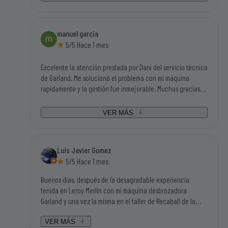
enhorabuena a ésta empresa.
manuel garcia
5/5 Hace 1 mes
Excelente la atención prestada por Dani del servicio técnico
de Garland. Me solucionó el problema con mi máquina
rapidamente y la gestión fue inmejorable. Muchas gracias
por todo. Manolo de Buitrago
VER MÁS
Luis Javier Gomez
5/5 Hace 1 mes
Buenos días, después de la desagradable experiencia
tenida en Leroy Merlín con mi máquina desbrozadora
Garland y una vez la misma en el taller de Recaball de la
calle Fragua del polígono industrial de Móstoles, hemos sido
atendidos por Lorena y por Daniel que han sido dos
VER MÁS