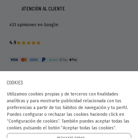
ATENCIÓN AL CLIENTE
433 opiniones en Google:
4.9
COOKIES
Utilizamos cookies propias y de terceros con finalidades
analíticas y para mostrarte publicidad relacionada con tus
preferencias a partir de tus hábitos de navegación y tu perfil.
© Recaball 2022.
Puedes configurar o rechazar las cookies haciendo click en
“Configuración de cookies”. También puedes aceptar todas las
Calle Fragua, 20. Pol. Ind Los Rosales.
cookies pulsando el botón “Aceptar todas las cookies”.
28932 - Móstoles (Madrid)
RECHAZAR TODAS