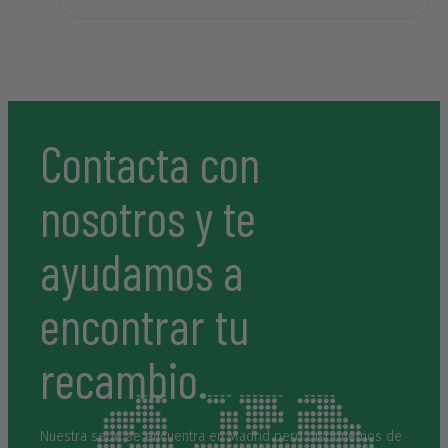
personas aparte de amables y humanas en el trato, súper
resolutivas, que nos han solucionado el problema en dos
días después de ponernos en contacto con ellos y no en
tres meses como nos auguraban en el resto de contactos en
los que yo estaba buscando mi máquina, sinceramente
hacen falta personas como éstas en el mundo laboral en el
que nos desenvolvemos. Muchísimas gracias y un abrazo
Contacta con
muy fuerte para Lorena y Daniel.
nosotros y te
ayudamos a
encontrar tu
recambio.
Nuestra sede se encuentra en Madrid pero disponemos de