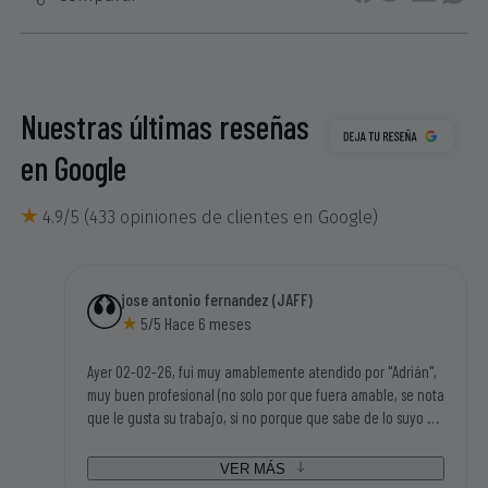
Nuestras últimas reseñas
en Google
4.9/5 (433 opiniones de clientes en Google)
jose antonio fernandez (JAFF)
5/5 Hace 6 meses
Ayer 02-02-26, fui muy amablemente atendido por "Adrián",
muy buen profesional (no solo por que fuera amable, se nota
que le gusta su trabajo, si no porque que sabe de lo suyo y
mucho), tengo una motosierra eléctrica Garland antigua y
disponian de los repuestos que necesitaba para poder
VER MÁS
seguir utilizandola. Tampoco me parecieron caros los