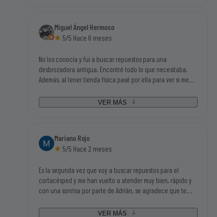
repuestos, así que la visita a sus instalaciones me salió
redonda (bien atendido, disponibilidad inmediata de las
Miguel Ángel Hermoso
piezas que necesitaba y con buen precio). Gracias sin duda
5/5 Hace 6 meses
volveré a su tienda.
No los conocía y fui a buscar repuestos para una
desbrozadora antigua. Encontré todo lo que necesitaba.
Además, al tener tienda física pasé por ella para ver si me
podían asesorar en algunas dudas que tenía y Adrián, el
chico que me atendió, me ayudo en todas mis dudas y me
VER MÁS
asesoró fenomenal. Además de un trato magnifico. Sin duda,
si tengo que volver a buscar repuestos o accesorios de este
mundillo, será en el primer sitio que busque.
Mariano Rojo
5/5 Hace 2 meses
Es la segunda vez que voy a buscar repuestos para el
cortacésped y me han vuelto a atender muy bien, rápido y
con una sonrisa por parte de Adrián, se agradece que te
traten así, no cuesta nada y dan ganas de volver. Además
tenían todo lo que iba buscando así que tengo que darle mi
VER MÁS