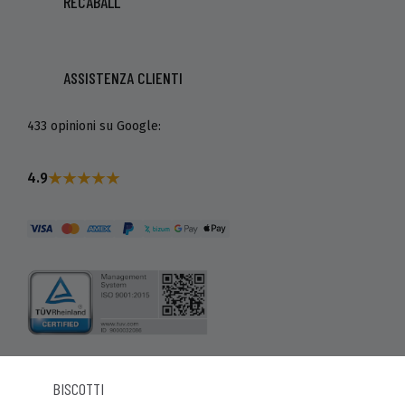
RECABALL
ASSISTENZA CLIENTI
433 opinioni su Google:
4.9
BISCOTTI
© Recaball 2022.