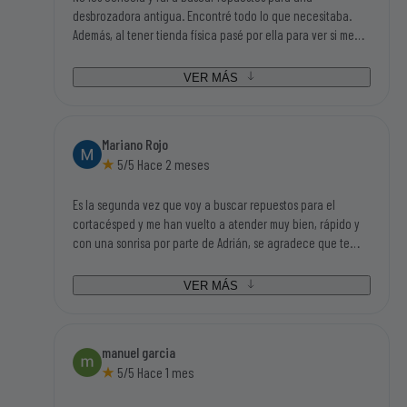
desbrozadora antigua. Encontré todo lo que necesitaba.
Además, al tener tienda física pasé por ella para ver si me
podían asesorar en algunas dudas que tenía y Adrián, el
chico que me atendió, me ayudo en todas mis dudas y me
VER MÁS
asesoró fenomenal. Además de un trato magnifico. Sin duda,
si tengo que volver a buscar repuestos o accesorios de este
mundillo, será en el primer sitio que busque.
Mariano Rojo
5/5 Hace 2 meses
Es la segunda vez que voy a buscar repuestos para el
cortacésped y me han vuelto a atender muy bien, rápido y
con una sonrisa por parte de Adrián, se agradece que te
traten así, no cuesta nada y dan ganas de volver. Además
tenían todo lo que iba buscando así que tengo que darle mi
VER MÁS
enhorabuena a ésta empresa.
manuel garcia
5/5 Hace 1 mes