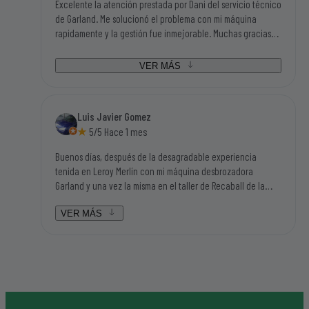
Excelente la atención prestada por Dani del servicio técnico
de Garland. Me solucionó el problema con mi máquina
rapidamente y la gestión fue inmejorable. Muchas gracias
por todo. Manolo de Buitrago
VER MÁS
Luis Javier Gomez
5/5 Hace 1 mes
Buenos días, después de la desagradable experiencia
tenida en Leroy Merlín con mi máquina desbrozadora
Garland y una vez la misma en el taller de Recaball de la
calle Fragua del polígono industrial de Móstoles, hemos sido
atendidos por Lorena y por Daniel que han sido dos
VER MÁS
personas aparte de amables y humanas en el trato, súper
resolutivas, que nos han solucionado el problema en dos
días después de ponernos en contacto con ellos y no en
tres meses como nos auguraban en el resto de contactos en
los que yo estaba buscando mi máquina, sinceramente
hacen falta personas como éstas en el mundo laboral en el