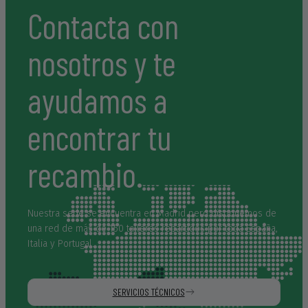
que nos desenvolvemos. Muchísimas gracias y un abrazo
Contacta con
muy fuerte para Lorena y Daniel.
nosotros y te
ayudamos a
encontrar tu
recambio.
Nuestra sede se encuentra en Madrid pero disponemos de
una red de más de 150 talleres repartidos por toda España,
Italia y Portugal.
SERVICIOS TÉCNICOS