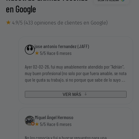
en Google
4.9/5 (433 opiniones de clientes en Google)
jose antonio fernandez (JAFF)
5/5 Hace 6 meses
Ayer 02-02-26, fui muy amablemente atendido por "Adrián",
muy buen profesional (no solo por que fuera amable, se nota
que le gusta su trabajo, si no porque que sabe de lo suyo y
mucho), tengo una motosierra eléctrica Garland antigua y
disponian de los repuestos que necesitaba para poder
VER MÁS
seguir utilizandola. Tampoco me parecieron caros los
repuestos, así que la visita a sus instalaciones me salió
redonda (bien atendido, disponibilidad inmediata de las
Miguel Ángel Hermoso
piezas que necesitaba y con buen precio). Gracias sin duda
5/5 Hace 6 meses
volveré a su tienda.
No los conocía y fui a buscar repuestos para una