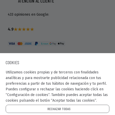
ATENCIÓN AL CLIENTE
433 opiniones en Google:
4.9
COOKIES
Utilizamos cookies propias y de terceros con finalidades
analíticas y para mostrarte publicidad relacionada con tus
preferencias a partir de tus hábitos de navegación y tu perfil.
© Recaball 2022.
Puedes configurar o rechazar las cookies haciendo click en
“Configuración de cookies”. También puedes aceptar todas las
Calle Fragua, 20. Pol. Ind Los Rosales.
cookies pulsando el botón “Aceptar todas las cookies”.
28932 - Móstoles (Madrid)
RECHAZAR TODAS