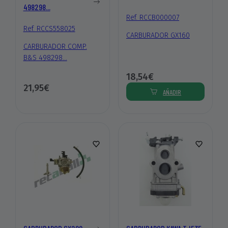
498298...
Ref. RCCB000007
Ref. RCCS558025
CARBURADOR GX160
CARBURADOR COMP.
B&S 498298...
18,54€
21,95€
AÑADIR