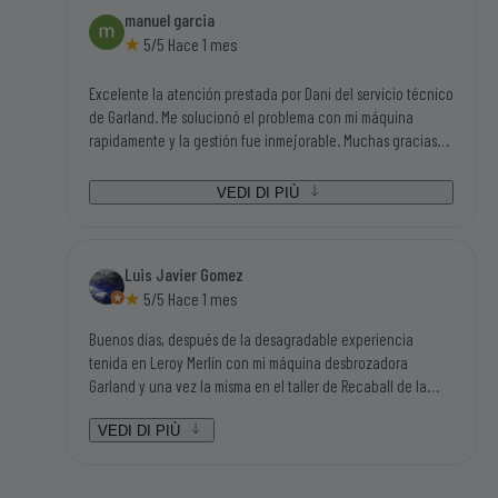
manuel garcia
5/5 Hace 1 mes
Excelente la atención prestada por Dani del servicio técnico
de Garland. Me solucionó el problema con mi máquina
rapidamente y la gestión fue inmejorable. Muchas gracias
por todo. Manolo de Buitrago
VEDI DI PIÙ
Luis Javier Gomez
5/5 Hace 1 mes
Buenos días, después de la desagradable experiencia
tenida en Leroy Merlín con mi máquina desbrozadora
Garland y una vez la misma en el taller de Recaball de la
calle Fragua del polígono industrial de Móstoles, hemos sido
atendidos por Lorena y por Daniel que han sido dos
VEDI DI PIÙ
personas aparte de amables y humanas en el trato, súper
resolutivas, que nos han solucionado el problema en dos