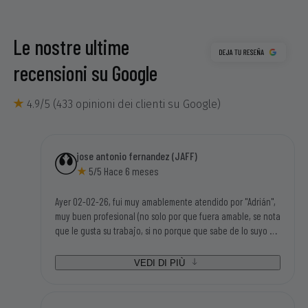
Le nostre ultime
recensioni su Google
4.9/5 (433 opinioni dei clienti su Google)
jose antonio fernandez (JAFF)
5/5 Hace 6 meses
Ayer 02-02-26, fui muy amablemente atendido por "Adrián",
muy buen profesional (no solo por que fuera amable, se nota
que le gusta su trabajo, si no porque que sabe de lo suyo y
mucho), tengo una motosierra eléctrica Garland antigua y
disponian de los repuestos que necesitaba para poder
VEDI DI PIÙ
seguir utilizandola. Tampoco me parecieron caros los
repuestos, así que la visita a sus instalaciones me salió
redonda (bien atendido, disponibilidad inmediata de las