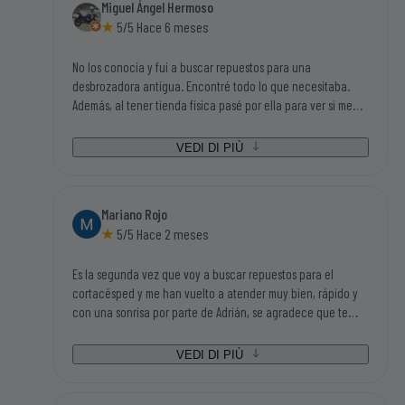
Miguel Ángel Hermoso
piezas que necesitaba y con buen precio). Gracias sin duda
5/5 Hace 6 meses
volveré a su tienda.
No los conocía y fui a buscar repuestos para una
desbrozadora antigua. Encontré todo lo que necesitaba.
Además, al tener tienda física pasé por ella para ver si me
podían asesorar en algunas dudas que tenía y Adrián, el
chico que me atendió, me ayudo en todas mis dudas y me
VEDI DI PIÙ
asesoró fenomenal. Además de un trato magnifico. Sin duda,
si tengo que volver a buscar repuestos o accesorios de este
mundillo, será en el primer sitio que busque.
Mariano Rojo
5/5 Hace 2 meses
Es la segunda vez que voy a buscar repuestos para el
cortacésped y me han vuelto a atender muy bien, rápido y
con una sonrisa por parte de Adrián, se agradece que te
traten así, no cuesta nada y dan ganas de volver. Además
tenían todo lo que iba buscando así que tengo que darle mi
VEDI DI PIÙ
enhorabuena a ésta empresa.