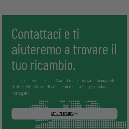
días después de ponernos en contacto con ellos y no en
tres meses como nos auguraban en el resto de contactos en
los que yo estaba buscando mi máquina, sinceramente
hacen falta personas como éstas en el mundo laboral en el
que nos desenvolvemos. Muchísimas gracias y un abrazo
Contattaci e ti
muy fuerte para Lorena y Daniel.
aiuteremo a trovare il
tuo ricambio.
La nostra sede si trova a Madrid ma disponiamo di una rete
di oltre 150 officine distribuite in tutta la Spagna, Italia e
Portogallo.
SERVIZI TECNICI