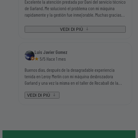
Excelente la atención prestada por Dani del servicio técnico
de Garland. Me solucionó el problema con mi máquina
rapidamente y la gestión fue inmejorable. Muchas gracias
por todo. Manolo de Buitrago
VEDI DI PIÙ
Luis Javier Gomez
5/5 Hace 1 mes
Buenos días, después de la desagradable experiencia
tenida en Leroy Merlín con mi máquina desbrozadora
Garland y una vez la misma en el taller de Recaball de la
calle Fragua del polígono industrial de Móstoles, hemos sido
atendidos por Lorena y por Daniel que han sido dos
VEDI DI PIÙ
personas aparte de amables y humanas en el trato, súper
resolutivas, que nos han solucionado el problema en dos
días después de ponernos en contacto con ellos y no en
tres meses como nos auguraban en el resto de contactos en
los que yo estaba buscando mi máquina, sinceramente
hacen falta personas como éstas en el mundo laboral en el