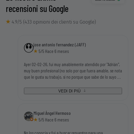
recensioni su Google
4.9/5 (433 opinioni dei clienti su Google)
jose antonio fernandez (JAFF)
5/5 Hace 6 meses
Ayer 02-02-26, fui muy amablemente atendido por "Adrián",
muy buen profesional (no solo por que fuera amable, se nota
que le gusta su trabajo, si no porque que sabe de lo suyo y
mucho), tengo una motosierra eléctrica Garland antigua y
disponian de los repuestos que necesitaba para poder
VEDI DI PIÙ
seguir utilizandola. Tampoco me parecieron caros los
repuestos, así que la visita a sus instalaciones me salió
redonda (bien atendido, disponibilidad inmediata de las
Miguel Ángel Hermoso
piezas que necesitaba y con buen precio). Gracias sin duda
5/5 Hace 6 meses
volveré a su tienda.
No los conocía y fui a buscar repuestos para una