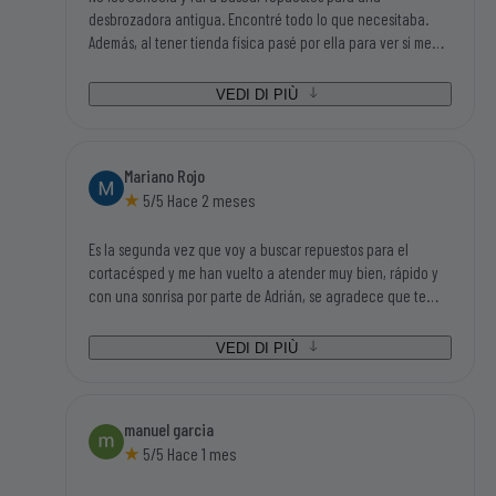
desbrozadora antigua. Encontré todo lo que necesitaba.
Además, al tener tienda física pasé por ella para ver si me
podían asesorar en algunas dudas que tenía y Adrián, el
chico que me atendió, me ayudo en todas mis dudas y me
VEDI DI PIÙ
asesoró fenomenal. Además de un trato magnifico. Sin duda,
si tengo que volver a buscar repuestos o accesorios de este
mundillo, será en el primer sitio que busque.
Mariano Rojo
5/5 Hace 2 meses
Es la segunda vez que voy a buscar repuestos para el
cortacésped y me han vuelto a atender muy bien, rápido y
con una sonrisa por parte de Adrián, se agradece que te
traten así, no cuesta nada y dan ganas de volver. Además
tenían todo lo que iba buscando así que tengo que darle mi
VEDI DI PIÙ
enhorabuena a ésta empresa.
manuel garcia
5/5 Hace 1 mes