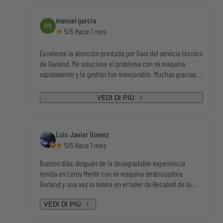
manuel garcia
5/5 Hace 1 mes
Excelente la atención prestada por Dani del servicio técnico
de Garland. Me solucionó el problema con mi máquina
rapidamente y la gestión fue inmejorable. Muchas gracias
por todo. Manolo de Buitrago
VEDI DI PIÙ
Luis Javier Gomez
5/5 Hace 1 mes
Buenos días, después de la desagradable experiencia
tenida en Leroy Merlín con mi máquina desbrozadora
Garland y una vez la misma en el taller de Recaball de la
calle Fragua del polígono industrial de Móstoles, hemos sido
atendidos por Lorena y por Daniel que han sido dos
VEDI DI PIÙ
personas aparte de amables y humanas en el trato, súper