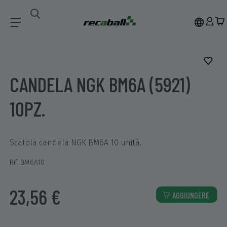
Accesorios
CANDELA NGK BM6A (5921) 10PZ.
CANDELA NGK BM6A (5921)
10PZ.
Scatola candela NGK BM6A 10 unità.
Rif. BM6A10
23,56 €
AGGIUNGERE