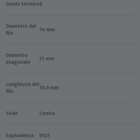
Grado termico
6
Diametro del
14 mm
filo
Diametro
21 mm
esagonale
Lunghezza del
10,9 mm
filo
Sede
Conica
Equivalenza
5921