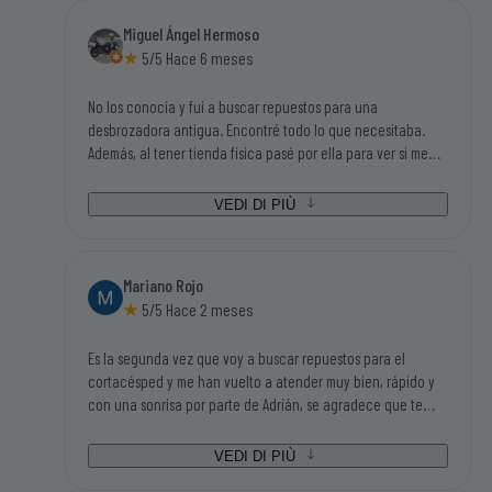
redonda (bien atendido, disponibilidad inmediata de las
Miguel Ángel Hermoso
piezas que necesitaba y con buen precio). Gracias sin duda
5/5 Hace 6 meses
volveré a su tienda.
No los conocía y fui a buscar repuestos para una
desbrozadora antigua. Encontré todo lo que necesitaba.
Además, al tener tienda física pasé por ella para ver si me
podían asesorar en algunas dudas que tenía y Adrián, el
chico que me atendió, me ayudo en todas mis dudas y me
VEDI DI PIÙ
asesoró fenomenal. Además de un trato magnifico. Sin duda,
si tengo que volver a buscar repuestos o accesorios de este
mundillo, será en el primer sitio que busque.
Mariano Rojo
5/5 Hace 2 meses
Es la segunda vez que voy a buscar repuestos para el
cortacésped y me han vuelto a atender muy bien, rápido y
con una sonrisa por parte de Adrián, se agradece que te
traten así, no cuesta nada y dan ganas de volver. Además
tenían todo lo que iba buscando así que tengo que darle mi
VEDI DI PIÙ
enhorabuena a ésta empresa.