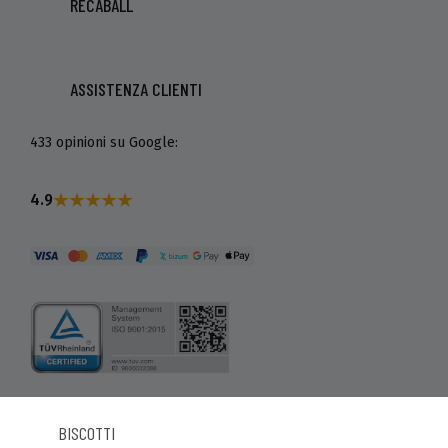
RECABALL
ASSISTENZA CLIENTI
433 opinioni su Google:
4.9
BISCOTTI
© Recaball 2022.