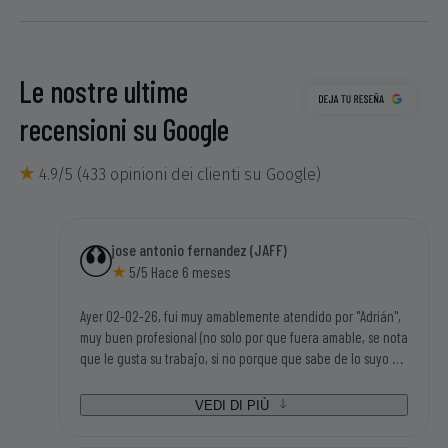
Le nostre ultime
recensioni su Google
4.9/5 (433 opinioni dei clienti su Google)
jose antonio fernandez (JAFF)
5/5 Hace 6 meses
Ayer 02-02-26, fui muy amablemente atendido por "Adrián",
muy buen profesional (no solo por que fuera amable, se nota
que le gusta su trabajo, si no porque que sabe de lo suyo y
mucho), tengo una motosierra eléctrica Garland antigua y
disponian de los repuestos que necesitaba para poder
VEDI DI PIÙ
seguir utilizandola. Tampoco me parecieron caros los
repuestos, así que la visita a sus instalaciones me salió