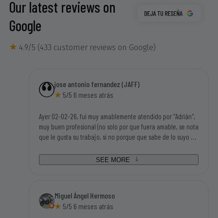
Our latest reviews on
Google
4.9/5 (433 customer reviews on Google)
jose antonio fernandez (JAFF)
5/5 6 meses atrás
Ayer 02-02-26, fui muy amablemente atendido por "Adrián",
muy buen profesional (no solo por que fuera amable, se nota
que le gusta su trabajo, si no porque que sabe de lo suyo y
mucho), tengo una motosierra eléctrica Garland antigua y
disponian de los repuestos que necesitaba para poder
SEE MORE
seguir utilizandola. Tampoco me parecieron caros los
repuestos, así que la visita a sus instalaciones me salió
redonda (bien atendido, disponibilidad inmediata de las
Miguel Ángel Hermoso
piezas que necesitaba y con buen precio). Gracias sin duda
5/5 6 meses atrás
volveré a su tienda.