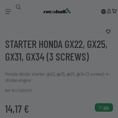
Recambios
STARTER HONDA GX22, GX25, GX31, GX34 (3 Screws)
STARTER HONDA GX22, GX25,
GX31, GX34 (3 SCREWS)
Honda desbr. starter. gx22, gx25, gx31, gx34 (3 screws). 4-
stroke engine
Ref. RCCS000373
14,17 €
ADD