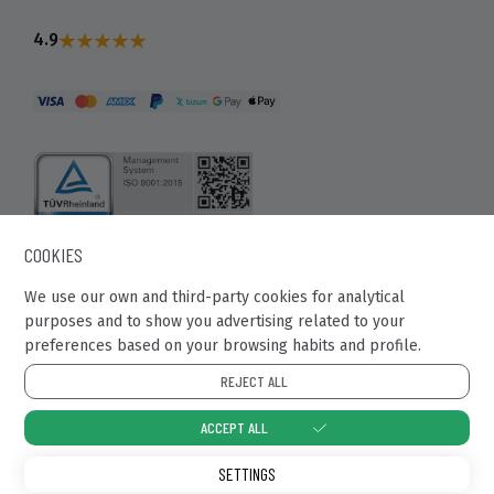
4.9
COOKIES
Recaball 2022
We use our own and third-party cookies for analytical
purposes and to show you advertising related to your
Calle Fragua, 20. Pol. Ind Los Rosales.
preferences based on your browsing habits and profile.
28932 - Móstoles (Madrid)
REJECT ALL
ACCEPT ALL
Cookies Policy
Privacy Policy
Legal Notice
SETTINGS