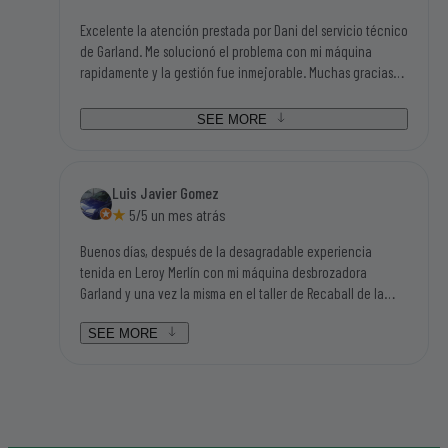
Excelente la atención prestada por Dani del servicio técnico
de Garland. Me solucionó el problema con mi máquina
rapidamente y la gestión fue inmejorable. Muchas gracias
por todo. Manolo de Buitrago
SEE MORE
Luis Javier Gomez
5/5 un mes atrás
Buenos días, después de la desagradable experiencia
tenida en Leroy Merlín con mi máquina desbrozadora
Garland y una vez la misma en el taller de Recaball de la
calle Fragua del polígono industrial de Móstoles, hemos sido
atendidos por Lorena y por Daniel que han sido dos
SEE MORE
personas aparte de amables y humanas en el trato, súper
resolutivas, que nos han solucionado el problema en dos
días después de ponernos en contacto con ellos y no en
tres meses como nos auguraban en el resto de contactos en
los que yo estaba buscando mi máquina, sinceramente