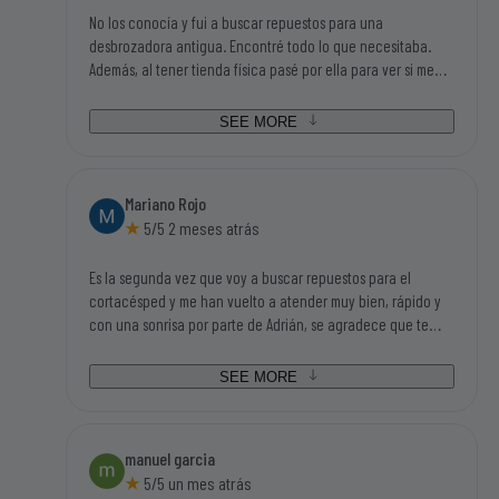
No los conocía y fui a buscar repuestos para una
desbrozadora antigua. Encontré todo lo que necesitaba.
Además, al tener tienda física pasé por ella para ver si me
podían asesorar en algunas dudas que tenía y Adrián, el
chico que me atendió, me ayudo en todas mis dudas y me
SEE MORE
asesoró fenomenal. Además de un trato magnifico. Sin duda,
si tengo que volver a buscar repuestos o accesorios de este
mundillo, será en el primer sitio que busque.
Mariano Rojo
5/5 2 meses atrás
Es la segunda vez que voy a buscar repuestos para el
cortacésped y me han vuelto a atender muy bien, rápido y
con una sonrisa por parte de Adrián, se agradece que te
traten así, no cuesta nada y dan ganas de volver. Además
tenían todo lo que iba buscando así que tengo que darle mi
SEE MORE
enhorabuena a ésta empresa.
manuel garcia
5/5 un mes atrás