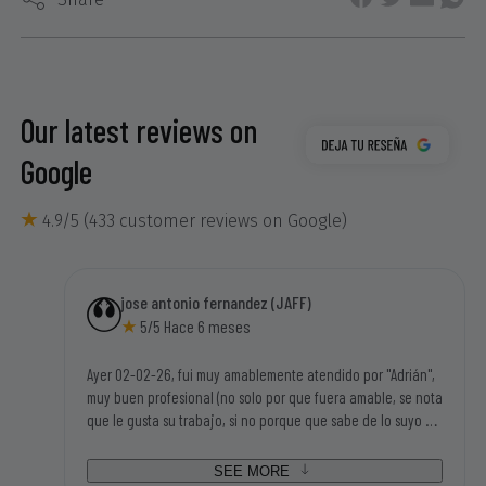
Our latest reviews on
Google
4.9/5 (433 customer reviews on Google)
jose antonio fernandez (JAFF)
5/5 Hace 6 meses
Ayer 02-02-26, fui muy amablemente atendido por "Adrián",
muy buen profesional (no solo por que fuera amable, se nota
que le gusta su trabajo, si no porque que sabe de lo suyo y
mucho), tengo una motosierra eléctrica Garland antigua y
disponian de los repuestos que necesitaba para poder
SEE MORE