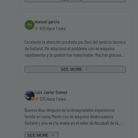
enhorabuena a ésta empresa.
manuel garcia
5/5 Hace 1 mes
Excelente la atención prestada por Dani del servicio técnico
de Garland. Me solucionó el problema con mi máquina
rapidamente y la gestión fue inmejorable. Muchas gracias
por todo. Manolo de Buitrago
SEE MORE
Luis Javier Gomez
5/5 Hace 1 mes
Buenos días, después de la desagradable experiencia
tenida en Leroy Merlín con mi máquina desbrozadora
Garland y una vez la misma en el taller de Recaball de la
calle Fragua del polígono industrial de Móstoles, hemos sido
atendidos por Lorena y por Daniel que han sido dos
SEE MORE