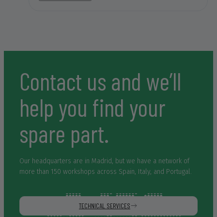
personas aparte de amables y humanas en el trato, súper
resolutivas, que nos han solucionado el problema en dos
días después de ponernos en contacto con ellos y no en
tres meses como nos auguraban en el resto de contactos en
los que yo estaba buscando mi máquina, sinceramente
hacen falta personas como éstas en el mundo laboral en el
que nos desenvolvemos. Muchísimas gracias y un abrazo
Contact us and we’ll
muy fuerte para Lorena y Daniel.
help you find your
spare part.
Our headquarters are in Madrid, but we have a network of
more than 150 workshops across Spain, Italy, and Portugal.
TECHNICAL SERVICES