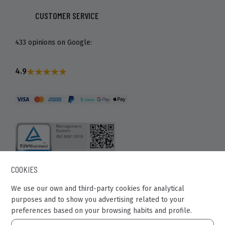
CUSTOMER SERVICE
433 opinions on Google:
4.9
COOKIES
Recaball 2022
We use our own and third-party cookies for analytical
purposes and to show you advertising related to your
Calle Fragua, 20. Pol. Ind Los Rosales.
preferences based on your browsing habits and profile.
28932 - Móstoles (Madrid)