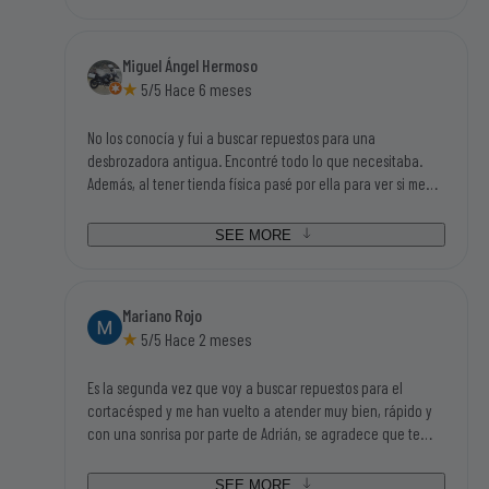
seguir utilizandola. Tampoco me parecieron caros los
repuestos, así que la visita a sus instalaciones me salió
redonda (bien atendido, disponibilidad inmediata de las
Miguel Ángel Hermoso
piezas que necesitaba y con buen precio). Gracias sin duda
5/5 Hace 6 meses
volveré a su tienda.
No los conocía y fui a buscar repuestos para una
desbrozadora antigua. Encontré todo lo que necesitaba.
Además, al tener tienda física pasé por ella para ver si me
podían asesorar en algunas dudas que tenía y Adrián, el
chico que me atendió, me ayudo en todas mis dudas y me
SEE MORE
asesoró fenomenal. Además de un trato magnifico. Sin duda,
si tengo que volver a buscar repuestos o accesorios de este
mundillo, será en el primer sitio que busque.
Mariano Rojo
5/5 Hace 2 meses
Es la segunda vez que voy a buscar repuestos para el
cortacésped y me han vuelto a atender muy bien, rápido y
con una sonrisa por parte de Adrián, se agradece que te
traten así, no cuesta nada y dan ganas de volver. Además
tenían todo lo que iba buscando así que tengo que darle mi
SEE MORE