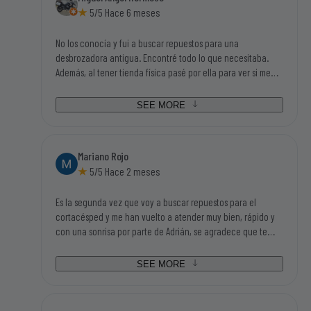
piezas que necesitaba y con buen precio). Gracias sin duda
5/5 Hace 6 meses
volveré a su tienda.
No los conocía y fui a buscar repuestos para una
desbrozadora antigua. Encontré todo lo que necesitaba.
Además, al tener tienda física pasé por ella para ver si me
podían asesorar en algunas dudas que tenía y Adrián, el
chico que me atendió, me ayudo en todas mis dudas y me
SEE MORE
asesoró fenomenal. Además de un trato magnifico. Sin duda,
si tengo que volver a buscar repuestos o accesorios de este
mundillo, será en el primer sitio que busque.
Mariano Rojo
5/5 Hace 2 meses
Es la segunda vez que voy a buscar repuestos para el
cortacésped y me han vuelto a atender muy bien, rápido y
con una sonrisa por parte de Adrián, se agradece que te
traten así, no cuesta nada y dan ganas de volver. Además
tenían todo lo que iba buscando así que tengo que darle mi
SEE MORE
enhorabuena a ésta empresa.