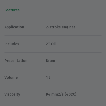
Features
Application
2-stroke engines
Includes
2T Oil
Presentation
Drum
Volume
1 l
Viscosity
94 mm2/s (40ºC)