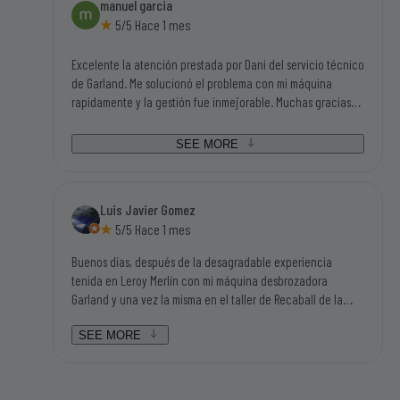
manuel garcia
5/5 Hace 1 mes
Excelente la atención prestada por Dani del servicio técnico
de Garland. Me solucionó el problema con mi máquina
rapidamente y la gestión fue inmejorable. Muchas gracias
por todo. Manolo de Buitrago
SEE MORE
Luis Javier Gomez
5/5 Hace 1 mes
Buenos días, después de la desagradable experiencia
tenida en Leroy Merlín con mi máquina desbrozadora
Garland y una vez la misma en el taller de Recaball de la
calle Fragua del polígono industrial de Móstoles, hemos sido
atendidos por Lorena y por Daniel que han sido dos
SEE MORE
personas aparte de amables y humanas en el trato, súper
resolutivas, que nos han solucionado el problema en dos
días después de ponernos en contacto con ellos y no en