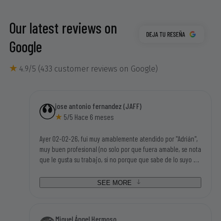
Our latest reviews on
Google
4.9/5 (433 customer reviews on Google)
jose antonio fernandez (JAFF)
5/5 Hace 6 meses
Ayer 02-02-26, fui muy amablemente atendido por "Adrián",
muy buen profesional (no solo por que fuera amable, se nota
que le gusta su trabajo, si no porque que sabe de lo suyo y
mucho), tengo una motosierra eléctrica Garland antigua y
disponian de los repuestos que necesitaba para poder
SEE MORE
seguir utilizandola. Tampoco me parecieron caros los
repuestos, así que la visita a sus instalaciones me salió
redonda (bien atendido, disponibilidad inmediata de las
Miguel Ángel Hermoso