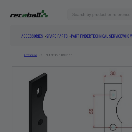
ACCESSORIES
SPARE PARTS
PART FINDER
TECHNICAL SERVICE
WHO 
HIGHLIGHTED MATCHES
Accesorios
RH BLADE 30×5 HOLE 8.5
SEE ALL
Total:
0
products