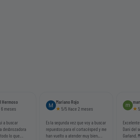
el Hermoso
Mariano Rojo
man
 6 meses
5/5 Hace 2 meses
5
ui a buscar
Es la segunda vez que voy a buscar
Excelente
na desbrozadora
repuestos para el cortacésped y me
Dani del s
 todo lo que
han vuelto a atender muy bien,
Garland. 