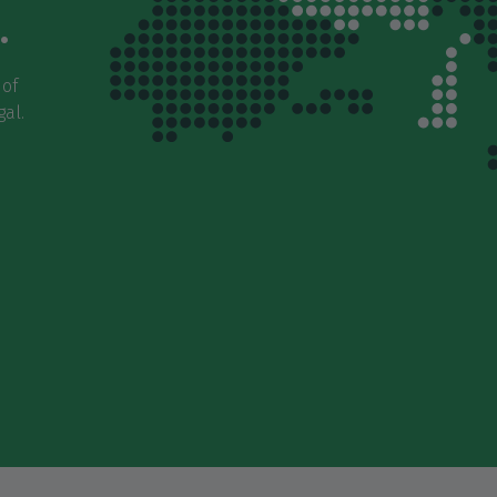
.
 of
gal.