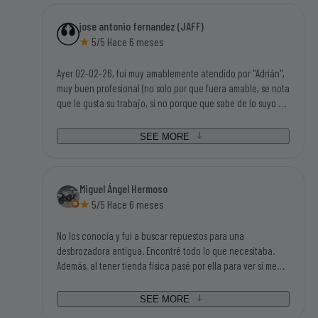
jose antonio fernandez (JAFF)
5/5 Hace 6 meses
Ayer 02-02-26, fui muy amablemente atendido por "Adrián",
muy buen profesional (no solo por que fuera amable, se nota
que le gusta su trabajo, si no porque que sabe de lo suyo y
mucho), tengo una motosierra eléctrica Garland antigua y
disponian de los repuestos que necesitaba para poder
SEE MORE
seguir utilizandola. Tampoco me parecieron caros los
repuestos, así que la visita a sus instalaciones me salió
redonda (bien atendido, disponibilidad inmediata de las
Miguel Ángel Hermoso
piezas que necesitaba y con buen precio). Gracias sin duda
5/5 Hace 6 meses
volveré a su tienda.
No los conocía y fui a buscar repuestos para una
desbrozadora antigua. Encontré todo lo que necesitaba.
Además, al tener tienda física pasé por ella para ver si me
podían asesorar en algunas dudas que tenía y Adrián, el
chico que me atendió, me ayudo en todas mis dudas y me
SEE MORE
asesoró fenomenal. Además de un trato magnifico. Sin duda,