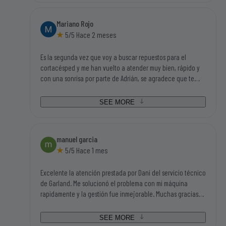
si tengo que volver a buscar repuestos o accesorios de este
mundillo, será en el primer sitio que busque.
Mariano Rojo
5/5 Hace 2 meses
Es la segunda vez que voy a buscar repuestos para el
cortacésped y me han vuelto a atender muy bien, rápido y
con una sonrisa por parte de Adrián, se agradece que te
traten así, no cuesta nada y dan ganas de volver. Además
tenían todo lo que iba buscando así que tengo que darle mi
SEE MORE
enhorabuena a ésta empresa.
manuel garcia
5/5 Hace 1 mes
Excelente la atención prestada por Dani del servicio técnico
de Garland. Me solucionó el problema con mi máquina
rapidamente y la gestión fue inmejorable. Muchas gracias
por todo. Manolo de Buitrago
SEE MORE