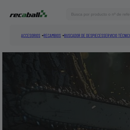
ACCESORIOS
RECAMBIOS
BUSCADOR DE DESPIECES
SERVICIO TÉCNIC
COINCIDENCIAS DESTACADAS
VER TODOS
Total:
0
productos