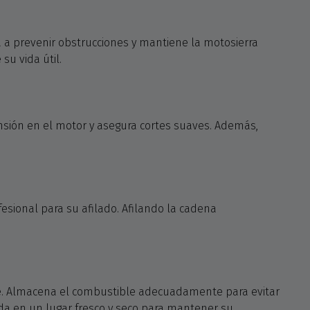
a a prevenir obstrucciones y mantiene la motosierra
su vida útil.
nsión en el motor y asegura cortes suaves. Además,
fesional para su afilado. Afilando la cadena
ante. Almacena el combustible adecuadamente para evitar
da en un lugar fresco y seco para mantener su