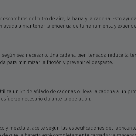
escombros del filtro de aire, la barra y la cadena. Esto ayud
ayuda a mantener la eficiencia de la herramienta y extiende 
la según sea necesario. Una cadena bien tensada reduce la te
 para minimizar la fricción y prevenir el desgaste.
tiliza un kit de afilado de cadenas o lleva la cadena a un pro
 esfuerzo necesario durante la operación.
esco y mezcla el aceite según las especificaciones del fabric
te de que la batería esté completamente cargada y almacena