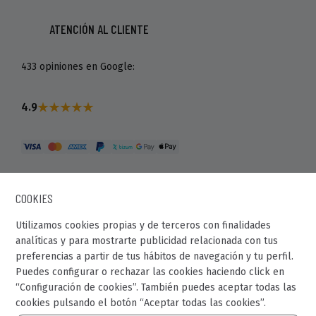
ATENCIÓN AL CLIENTE
433 opiniones en Google:
4.9
COOKIES
Utilizamos cookies propias y de terceros con finalidades
analíticas y para mostrarte publicidad relacionada con tus
preferencias a partir de tus hábitos de navegación y tu perfil.
© Recaball 2022.
Puedes configurar o rechazar las cookies haciendo click en
“Configuración de cookies”. También puedes aceptar todas las
Calle Fragua, 20. Pol. Ind Los Rosales.
cookies pulsando el botón “Aceptar todas las cookies”.