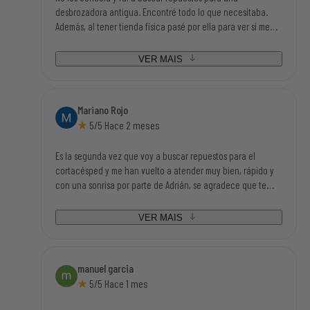
desbrozadora antigua. Encontré todo lo que necesitaba.
Además, al tener tienda física pasé por ella para ver si me
podían asesorar en algunas dudas que tenía y Adrián, el
chico que me atendió, me ayudo en todas mis dudas y me
VER MAIS
asesoró fenomenal. Además de un trato magnifico. Sin duda,
si tengo que volver a buscar repuestos o accesorios de este
mundillo, será en el primer sitio que busque.
Mariano Rojo
5/5 Hace 2 meses
Es la segunda vez que voy a buscar repuestos para el
cortacésped y me han vuelto a atender muy bien, rápido y
con una sonrisa por parte de Adrián, se agradece que te
traten así, no cuesta nada y dan ganas de volver. Además
tenían todo lo que iba buscando así que tengo que darle mi
VER MAIS
enhorabuena a ésta empresa.
manuel garcia
5/5 Hace 1 mes