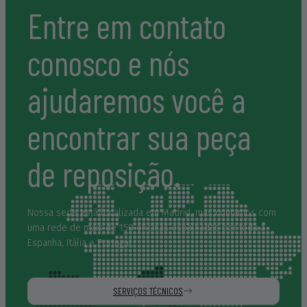
que nos desenvolvemos. Muchísimas gracias y un abrazo
Entre em contato
muy fuerte para Lorena y Daniel.
conosco e nós
ajudaremos você a
encontrar sua peça
de reposição.
Nossa sede está localizada em Madrid, mas contamos com
uma rede de mais de 150 oficinas espalhadas por toda a
Espanha, Itália e Portugal.
SERVIÇOS TÉCNICOS