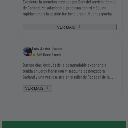
Excelente la atención prestada por Dani del servicio técnico
de Garland. Me solucionó el problema con mi máquina
rapidamente y la gestión fue inmejorable. Muchas gracias
por todo. Manolo de Buitrago
VER MAIS
Luis Javier Gomez
5/5 Hace 1 mes
Buenos días, después de la desagradable experiencia
tenida en Leroy Merlín con mi máquina desbrozadora
Garland y una vez la misma en el taller de Recaball de la
calle Fragua del polígono industrial de Móstoles, hemos sido
atendidos por Lorena y por Daniel que han sido dos
VER MAIS
personas aparte de amables y humanas en el trato, súper
resolutivas, que nos han solucionado el problema en dos
días después de ponernos en contacto con ellos y no en
tres meses como nos auguraban en el resto de contactos en
los que yo estaba buscando mi máquina, sinceramente
hacen falta personas como éstas en el mundo laboral en el