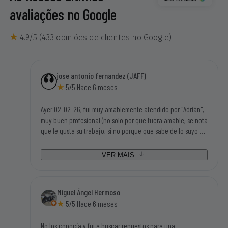
avaliações no Google
4.9/5 (433 opiniões de clientes no Google)
jose antonio fernandez (JAFF)
5/5 Hace 6 meses
Ayer 02-02-26, fui muy amablemente atendido por "Adrián",
muy buen profesional (no solo por que fuera amable, se nota
que le gusta su trabajo, si no porque que sabe de lo suyo y
mucho), tengo una motosierra eléctrica Garland antigua y
disponian de los repuestos que necesitaba para poder
VER MAIS
seguir utilizandola. Tampoco me parecieron caros los
repuestos, así que la visita a sus instalaciones me salió
redonda (bien atendido, disponibilidad inmediata de las
Miguel Ángel Hermoso
piezas que necesitaba y con buen precio). Gracias sin duda
5/5 Hace 6 meses
volveré a su tienda.
No los conocía y fui a buscar repuestos para una