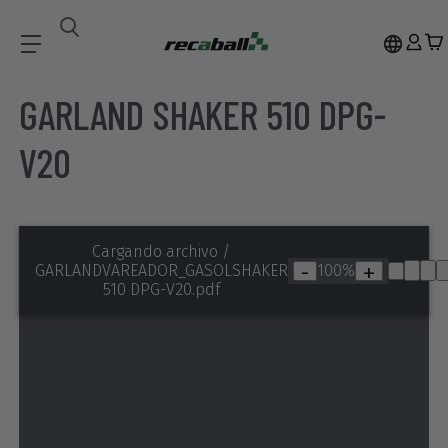
Voltar a procurar
GARLAND SHAKER 510 DPG-
V20
Cargando archivo
/
-
+
100%
GARLANDVAREADOR_GASOLSHAKER
510 DPG-V20.pdf