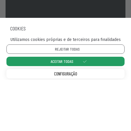
COOKIES
Utilizamos cookies próprias e de terceiros para finalidades
REJEITAR TODAS
Portes grátis em encomendas superiores a 60€
ACEITAR TODAS
apenas para a Península (impostos e portes de envio
não incluídos)
CONFIGURAÇÃO