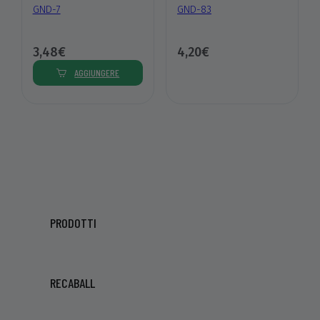
GND-7
GND-83
3,48€
4,20€
AGGIUNGERE
PRODOTTI
RECABALL