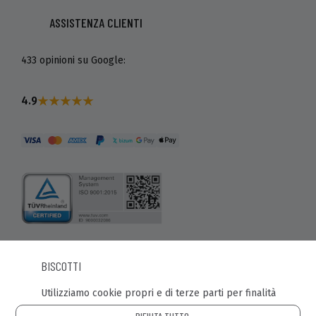
ASSISTENZA CLIENTI
433 opinioni su Google:
4.9
BISCOTTI
© Recaball 2022.
Utilizziamo cookie propri e di terze parti per finalità
Calle Fragua, 20. Pol. Ind Los Rosales. 28932 - Móstoles
(Madrid)
RIFIUTA TUTTO